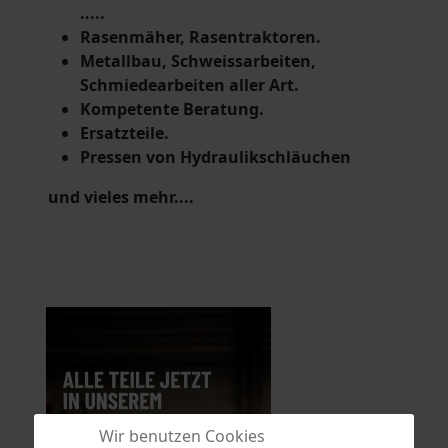
.....
Rasenmäher, Rasentraktoren.
Metallbau, Schweissarbeiten,
Schmiedearbeiten aller Art.
Kompetente Beratung.
Ersatzteile.
Pressen von Hydraulikschläuchen
und vieles mehr....
Wir benutzen Cookies