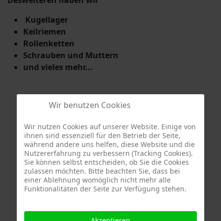
Desweiteren haben wir
Kugellager
Keilriemen
Rollenketten
Schrauben und Muttern
und vieles mehr...
Wir benutzen Cookies
Wir nutzen Cookies auf unserer Website. Einige von
ihnen sind essenziell für den Betrieb der Seite,
während andere uns helfen, diese Website und die
Nutzererfahrung zu verbessern (Tracking Cookies).
Sie können selbst entscheiden, ob Sie die Cookies
zulassen möchten. Bitte beachten Sie, dass bei
einer Ablehnung womöglich nicht mehr alle
Funktionalitäten der Seite zur Verfügung stehen.
Akzeptieren