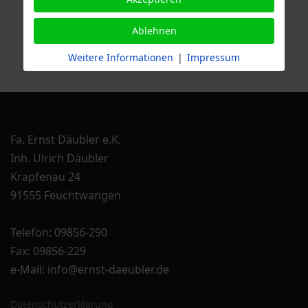
Ablehnen
Weitere Informationen
|
Impressum
Fa. Ernst Däubler e.K.
Inh. Ulrich Däubler
Krapfenau 24
91555 Feuchtwangen
Telefon: 09856-290
Fax: 09856-229
e-Mail: info@ernst-daeubler.de
Datenschutzerklärung