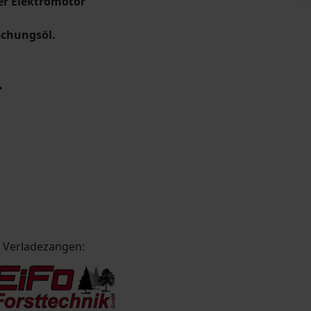
er Elektromotor
ischungsöl.
.
d Verladezangen: