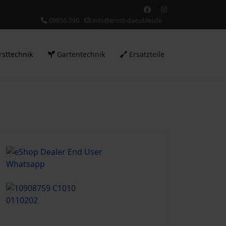
09856-290
info@ernst-daeubler.de
rsttechnik
Gartentechnik
Ersatzteile