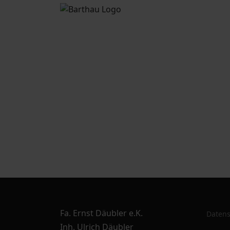
Fa. Ernst Däubler e.K.
Datens
Inh. Ulrich Däubler