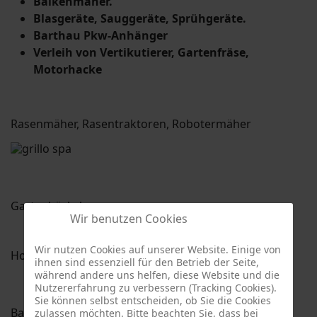
Balkenmäher.
Blasgeräte, Sauggeräte, Sprühgeräte.
Barthau Pkw-Anhänger
Verleih von Vertikutierer, Gartenfräse,
Motorhacke
Rasenmäher, Rasentraktoren, Robotermäher
Gartenhäcksler:
Wir benutzen Cookies
Wir nutzen Cookies auf unserer Website. Einige von
Hochdruckreiniger, Blasgeräte, Saughäcksler:
ihnen sind essenziell für den Betrieb der Seite,
während andere uns helfen, diese Website und die
Nutzererfahrung zu verbessern (Tracking Cookies).
Sie können selbst entscheiden, ob Sie die Cookies
Balkenmäher, Gartenfräsen, Mulchgeräte:
zulassen möchten. Bitte beachten Sie, dass bei